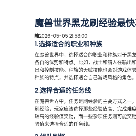
魔兽世界黑龙刷经验最快
2026-05-05 21:58:00
1.选择适合的职业和种族
在魔兽世界中，选择适合的职业和种族对于黑
各自的优势和特点。比如，战士和猎人在输出
出和控制技能。种族的天赋技能也会对游戏体
种族的特点，并选择适合自己游戏风格的角色
2.选择合适的任务线
在魔兽世界中，任务是刷经验的主要方式之一
刷经验，玩家应该选择那些经验值高、完成难
较高的经验值奖励，而一些杂项任务则可能奖
验值来选择合适的任务线。