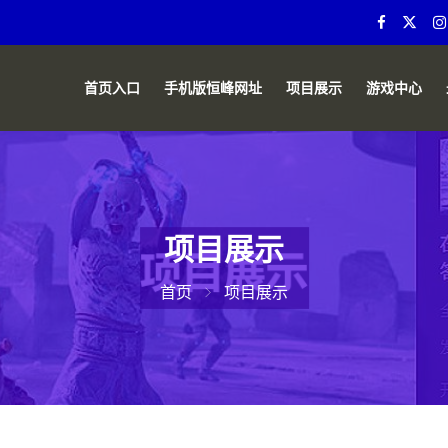
首页入口
手机版恒峰网址
项目展示
游戏中心
项目展示
首页
项目展示