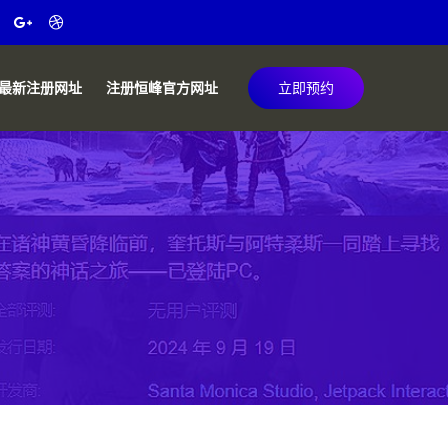
最新注册网址
注册恒峰官方网址
立即预约