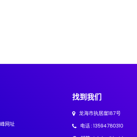
找到我们
龙海市执居崖187号
峰网址
电话 : 13594780310