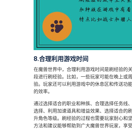
8.合理利用游戏时间
在魔兽世界中，合理利用游戏时间是刷经验的
段进行刷经验。比如，一些玩家可能在晚上或
验。玩家还可以利用游戏中的休息区和传送功
的效率。
通过选择适合的职业和种族、合理选择任务线
选择、利用加速道具和增益效果、选择适合的
升角色等级。刷经验的过程也需要玩家耐心和
方法和建议能够帮助到广大魔兽世界玩家，享