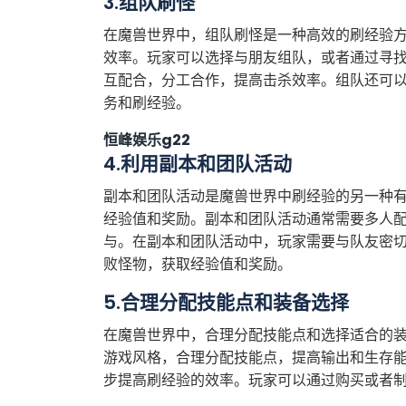
3.组队刷怪
在魔兽世界中，组队刷怪是一种高效的刷经验
效率。玩家可以选择与朋友组队，或者通过寻
互配合，分工合作，提高击杀效率。组队还可
务和刷经验。
恒峰娱乐g22
4.利用副本和团队活动
副本和团队活动是魔兽世界中刷经验的另一种
经验值和奖励。副本和团队活动通常需要多人
与。在副本和团队活动中，玩家需要与队友密
败怪物，获取经验值和奖励。
5.合理分配技能点和装备选择
在魔兽世界中，合理分配技能点和选择适合的
游戏风格，合理分配技能点，提高输出和生存
步提高刷经验的效率。玩家可以通过购买或者