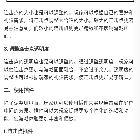
连击点的大小也是可以调整的。玩家可以根据自己的喜好和
视觉需求，将连击点调整为合适的大小。较大的连击点更容
易被注意到，而较小的连击点则更加精致和不影响游戏画
面。
3. 调整连击点透明度
连击点的透明度也是可以调整的。通过调整透明度，玩家可
以使连击点更加与游戏画面融合，不会过于突兀。透明度的
调整也可以根据玩家的视觉需求，使连击点更加易于辨认。
二、使用插件
除了调整UI界面，玩家还可以使用插件来实现连击点在屏幕
中间的效果。插件可以为玩家提供更多个性化的选项和功
能，使游戏体验更加丰富和便捷。
1. 连击点插件