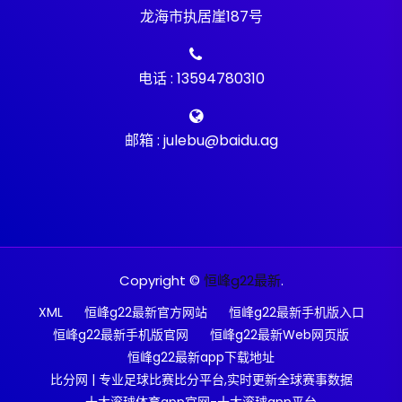
龙海市执居崖187号
电话 : 13594780310
邮箱 : julebu@baidu.ag
Copyright ©
恒峰g22最新
.
XML
恒峰g22最新官方网站
恒峰g22最新手机版入口
恒峰g22最新手机版官网
恒峰g22最新Web网页版
恒峰g22最新app下载地址
比分网 | 专业足球比赛比分平台,实时更新全球赛事数据