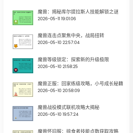
魔兽：揭秘库尔提拉斯人技能解锁之谜
2026-05-11 19:01:06
魔兽连击点聚焦中央，战局扭转
2026-05-10 22:57:04
魔兽等级锁定：探索新的升级极限
2026-05-10 21:58:25
魔兽正服：回家练级攻略，小号成长秘籍
2026-05-10 20:58:09
魔兽战役模式联机攻略大揭秘
2026-05-10 19:57:24
魔兽怀旧服：掠食者技能点数获取攻略