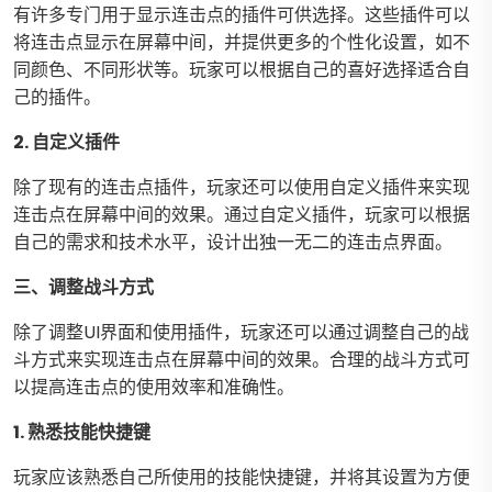
有许多专门用于显示连击点的插件可供选择。这些插件可以
将连击点显示在屏幕中间，并提供更多的个性化设置，如不
同颜色、不同形状等。玩家可以根据自己的喜好选择适合自
己的插件。
2. 自定义插件
除了现有的连击点插件，玩家还可以使用自定义插件来实现
连击点在屏幕中间的效果。通过自定义插件，玩家可以根据
自己的需求和技术水平，设计出独一无二的连击点界面。
三、调整战斗方式
除了调整UI界面和使用插件，玩家还可以通过调整自己的战
斗方式来实现连击点在屏幕中间的效果。合理的战斗方式可
以提高连击点的使用效率和准确性。
1. 熟悉技能快捷键
玩家应该熟悉自己所使用的技能快捷键，并将其设置为方便