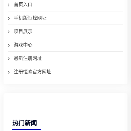
首页入口
手机版恒峰网址
项目展示
游戏中心
最新注册网址
注册恒峰官方网址
热门新闻