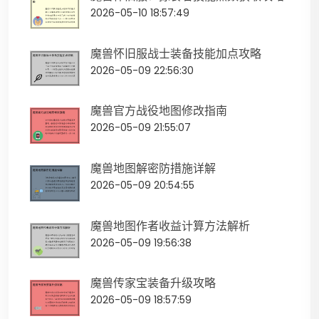
2026-05-10 18:57:49
魔兽怀旧服战士装备技能加点攻略
2026-05-09 22:56:30
魔兽官方战役地图修改指南
2026-05-09 21:55:07
魔兽地图解密防措施详解
2026-05-09 20:54:55
魔兽地图作者收益计算方法解析
2026-05-09 19:56:38
魔兽传家宝装备升级攻略
2026-05-09 18:57:59