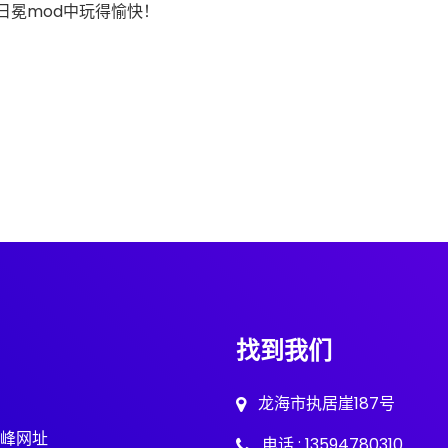
日冕mod中玩得愉快！
找到我们
龙海市执居崖187号
峰网址
电话 : 13594780310